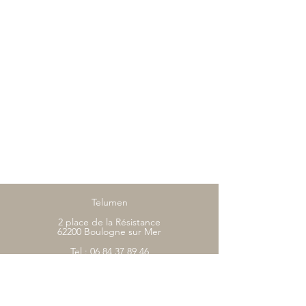
Telumen
2 place de la Résistance
62200 Boulogne sur Mer
Tel :
06 84 37 89 46
contact@telumen.com
Boutique
CGV
FAQ