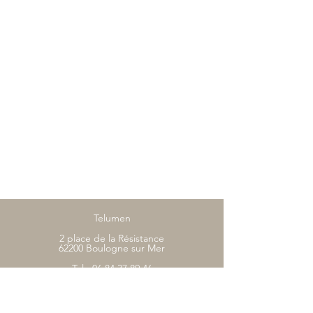
Telumen
2 place de la Résistance
62200 Boulogne sur Mer
Tel :
06 84 37 89 46
contact@telumen.com
Boutique
CGV
FAQ