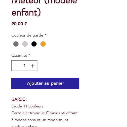
Météor (modèle
enfant)
Prix
90,00 €
Couleur de garde
*
Quantité
*
Ajouter au panier
GARDE
:
Diode 11 couleurs
Carte électronique Omnius v6 offrant
3 modes sons et un mode muet
Flash sur clash